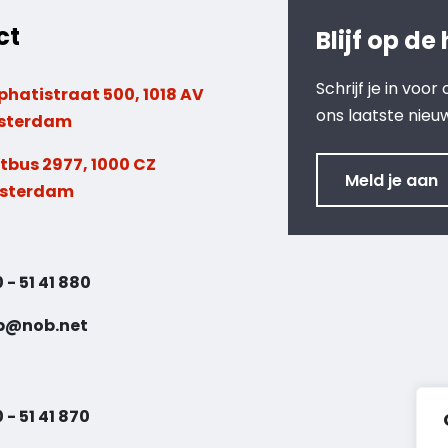
ct
Blijf op de
Schrijf je in voo
phatistraat 500, 1018 AV
ons laatste nieu
sterdam
tbus 2977, 1000 CZ
Meld je aan
sterdam
 - 51 41 880
b@nob.net
 - 51 41 870