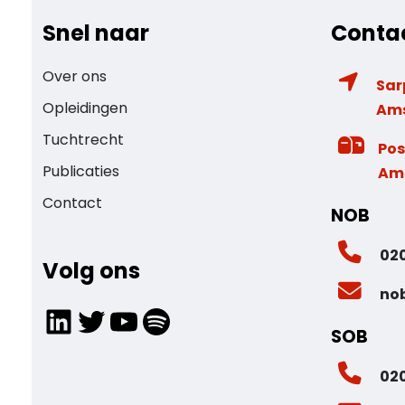
Snel naar
Conta
Over ons
Sar
Opleidingen
Am
Tuchtrecht
Pos
Publicaties
Am
Contact
NOB
020
Volg ons
no
LinkedIn
Twitter
YouTube
Spotify
SOB
020