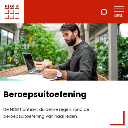
MENU
NOB
Voor een excellente beroepsuitoefening
Beroepsuitoefening
De NOB hanteert duidelijke regels rond de
beroepsuitoefening van haar leden.