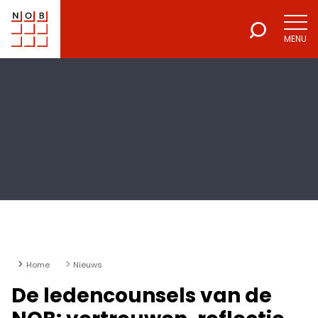
MENU
NOB
Voor een excellente beroepsuitoefening
Home
Nieuws
De ledencounsels van de