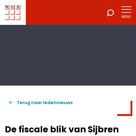
MENU
NOB
Voor een excellente beroepsuitoefening
Terug naar ledennieuws
De fiscale blik van Sijbren