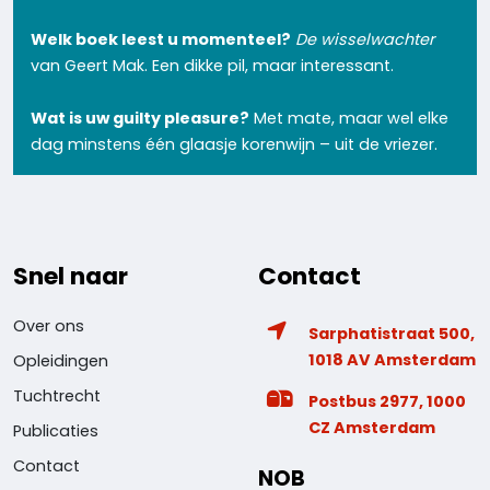
Welk boek leest u momenteel?
De wisselwachter
van Geert Mak. Een dikke pil, maar interessant.
Wat is uw guilty pleasure?
Met mate, maar wel elke
dag minstens één glaasje korenwijn – uit de vriezer.
Snel naar
Contact
Over ons
Sarphatistraat 500,
1018 AV Amsterdam
Opleidingen
Tuchtrecht
Postbus 2977, 1000
CZ Amsterdam
Publicaties
Contact
NOB