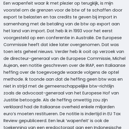
Een wapenfeit waar ik met plezier op terugkijk, is mijn
voorstel om de grenzen voor de btw af te schaffen door
export te belasten en tax credits te geven bij import in
samenhang met de betaling van de btw op export aan
het land van import. Dat heb ik in 1993 voor het eerst
voorgesteld op een conferentie in Australië. De Europese
Commissie heeft dat idee later overgenomen. Dat was
toen iets geheel nieuws. Verder heb ik ooit op verzoek van
de directeur-generaal van de Europese Commissie, Michel
Aujean, een notitie geschreven over de IRAP, een Italiaanse
heffing over de toegevoegde waarde volgens de optel
methode. Ik toonde aan dat de heffing geen btw was en
niet in strijd met de gemeenschappelijke btw-richtlijn
zoals de advocaat-generaal van het Europese Hof van
Justitie betoogde. Als de heffing onwettig zou zijn
verklaard had de Italiaanse overheid enkele miljarden
euro’s moeten restitueren. De notitie is indertijd in EU Tax
Review gepubliceerd. Een leuk ‘wapenfeit’ is ook de
toekenning van een eredoctoraat aan een Indonesische