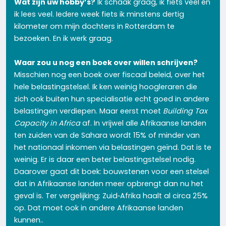
Wat zijn uw hobby’s?
Ik schaak graag, ik fiets veel en
ik lees veel. Iedere week fiets ik minstens dertig
kilometer om mijn dochters in Rotterdam te
bezoeken. En ik werk graag.
Waar zou u nog een boek over willen schrijven?
Misschien nog een boek over fiscaal beleid, over het
hele belastingstelsel. Ik ken weinig hoogleraren die
zich ook buiten hun specialisatie echt goed in andere
belastingen verdiepen. Maar eerst moet
Building Tax
Capacity in Africa
af. In vrijwel alle Afrikaanse landen
ten zuiden van de Sahara wordt 15% of minder van
het nationaal inkomen via belastingen geïnd. Dat is te
weinig. Er is daar een beter belastingstelsel nodig.
Daarover gaat dit boek: bouwstenen voor een stelsel
dat in Afrikaanse landen meer opbrengt dan nu het
geval is. Ter vergelijking: Zuid‑Afrika haalt al circa 25%
op. Dat moet ook in andere Afrikaanse landen
kunnen..