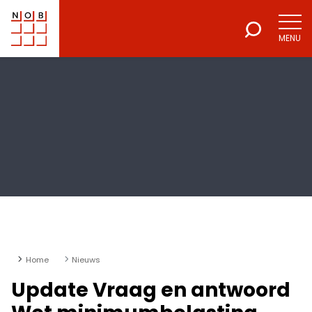
MENU
NOB
Voor een excellente beroepsuitoefening
Home
Nieuws
Update Vraag en antwoord