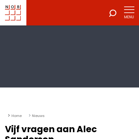
MENU
NOB
Voor een excellente beroepsuitoefening
Home
Nieuws
Vijf vragen aan Alec