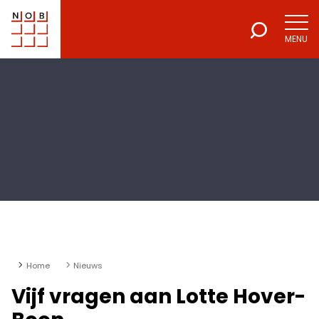
MENU
NOB
Voor een excellente beroepsuitoefening
Home
Nieuws
Vijf vragen aan Lotte Hover-