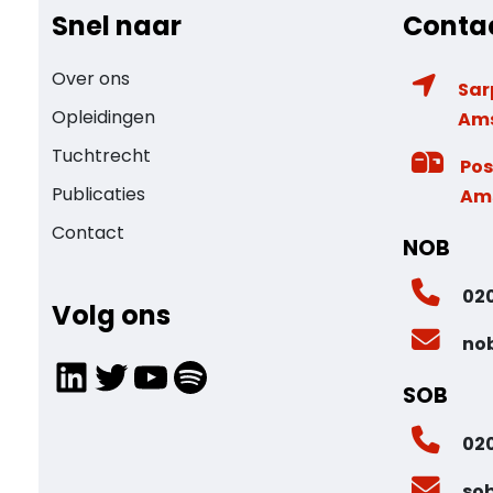
Snel naar
Conta
Over ons
Sar
Opleidingen
Am
Tuchtrecht
Pos
Publicaties
Am
Contact
NOB
020
Volg ons
no
LinkedIn
Twitter
YouTube
Spotify
SOB
020
so