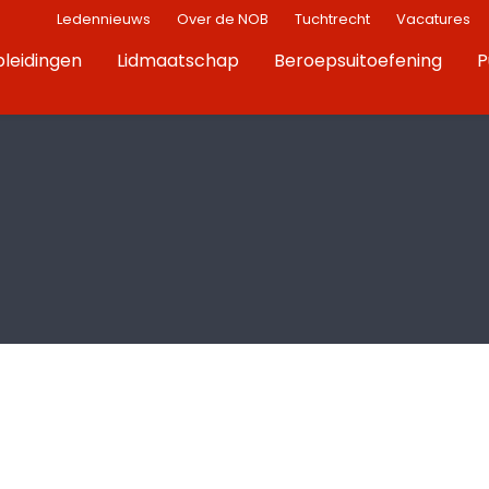
Ledennieuws
Over de NOB
Tuchtrecht
Vacatures
leidingen
Lidmaatschap
Beroepsuitoefening
P