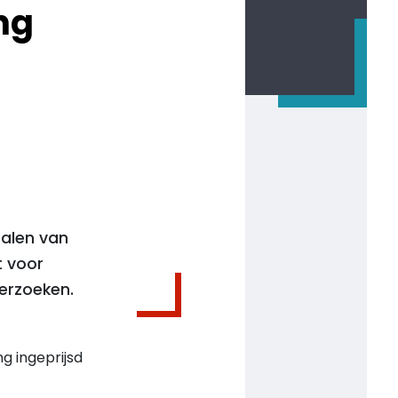
ng
palen van
t voor
derzoeken.
g ingeprijsd