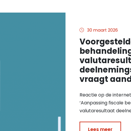
30 maart 2026
Voorgestelde
behandeling
valutaresul
deelnemings
vraagt aan
Reactie op de interne
‘Aanpassing fiscale be
valutaresultaat deelne
Lees meer