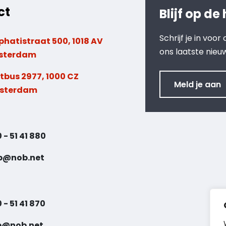
ct
Blijf op de
Schrijf je in voo
phatistraat 500, 1018 AV
ons laatste nieu
sterdam
tbus 2977, 1000 CZ
Meld je aan
sterdam
 - 51 41 880
b@nob.net
 - 51 41 870
b@nob.net