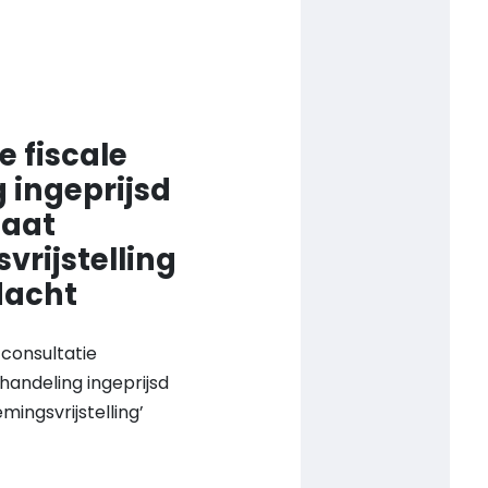
 fiscale
 ingeprijsd
taat
vrijstelling
dacht
tconsultatie
handeling ingeprijsd
mingsvrijstelling’