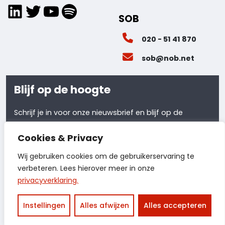
LinkedIn
Twitter
YouTube
Spotify
SOB
020 - 51 41 870
sob@nob.net
Blijf op de hoogte
Schrijf je in voor onze nieuwsbrief en blijf op de
hoogte van al ons laatste nieuws.
Cookies & Privacy
Meld je aan
Wij gebruiken cookies om de gebruikerservaring te
verbeteren. Lees hierover meer in onze
privacyverklaring.
© 2026 - NOB
Privacyverklaring
Instellingen
Alles afwijzen
Alles accepteren