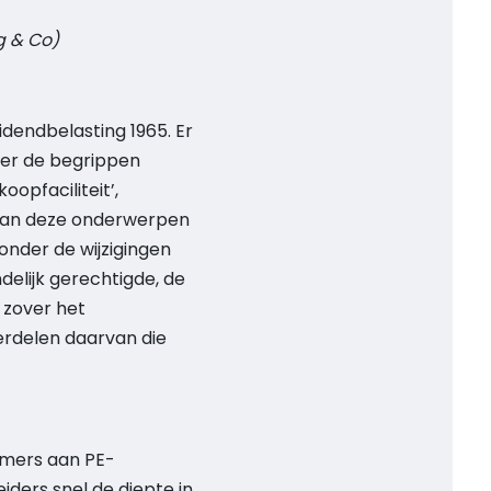
g & Co)
dendbelasting 1965. Er
der de begrippen
opfaciliteit’,
en van deze onderwerpen
onder de wijzigingen
delijk gerechtigde, de
 zover het
derdelen daarvan die
emers aan PE-
ders snel de diepte in