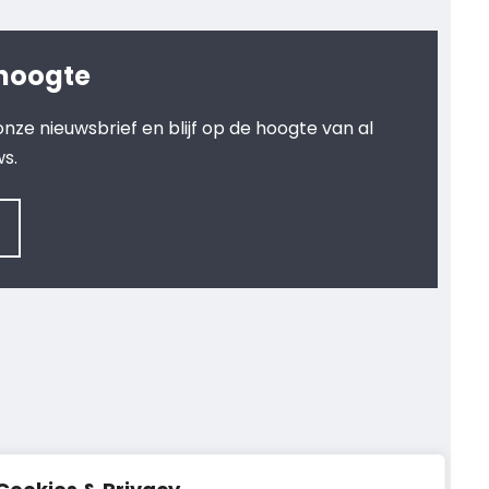
 hoogte
r onze nieuwsbrief en blijf op de hoogte van al
ws.