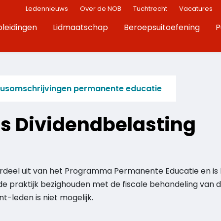
Ledennieuws
Over de NOB
Tuchtrecht
Vacatures
leidingen
Lidmaatschap
Beroepsuitoefening
P
susomschrijvingen permanente educatie
s Dividendbelasting
rdeel uit van het Programma Permanente Educatie en is
 de praktijk bezighouden met de fiscale behandeling van d
-leden is niet mogelijk.