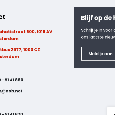
ct
Blijf op de
Schrijf je in voo
phatistraat 500, 1018 AV
ons laatste nieu
sterdam
tbus 2977, 1000 CZ
Meld je aan
sterdam
 - 51 41 880
b@nob.net
 - 51 41 870