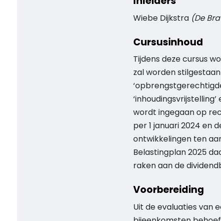
Inleiders
Wiebe Dijkstra
(De Bra
Cursusinhoud
Tijdens deze cursus wo
zal worden stilgestaan
‘opbrengstgerechtigde’
‘inhoudingsvrijstellin
wordt ingegaan op rece
per 1 januari 2024 en d
ontwikkelingen ten aan
Belastingplan 2025 daa
raken aan de dividendb
Voorbereiding
Uit de evaluaties van
bijeenkomsten behoeft