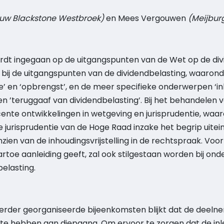
uw Blackstone Westbroek)
en Mees Vergouwen
(Meijbur
rdt ingegaan op de uitgangspunten van de Wet op de divi
 bij de uitgangspunten van de dividendbelasting, waaron
 en ‘opbrengst’, en de meer specifieke onderwerpen ‘inko
g’ en ’teruggaaf van dividendbelasting’. Bij het behandel
nte ontwikkelingen in wetgeving en jurisprudentie, waar
e jurisprudentie van de Hoge Raad inzake het begrip uitein
zien van de inhoudingsvrijstelling in de rechtspraak. Voor
rtoe aanleiding geeft, zal ook stilgestaan worden bij on
elasting.
 eerder georganiseerde bijeenkomsten blijkt dat de deeln
e hebben aan diepgang. Om ervoor te zorgen dat de inlei