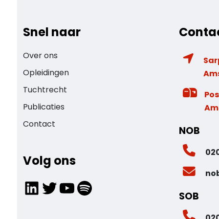
Snel naar
Conta
Over ons
Sar
Opleidingen
Am
Tuchtrecht
Pos
Publicaties
Am
Contact
NOB
020
Volg ons
no
LinkedIn
Twitter
YouTube
Spotify
SOB
020