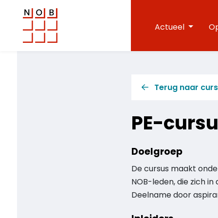
Actueel
Op
NOB
Voor een excellente beroepsuitoefening
Terug naar cur
PE-cursu
Doelgroep
De cursus maakt onde
NOB-leden, die zich in
Deelname door aspirant