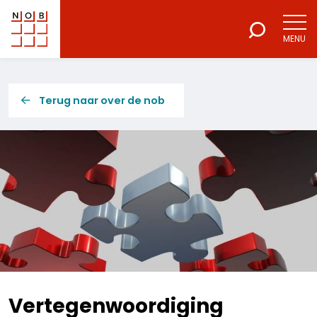
MENU
NOB
Voor een excellente beroepsuitoefening
Terug naar over de nob
Vertegenwoordiging