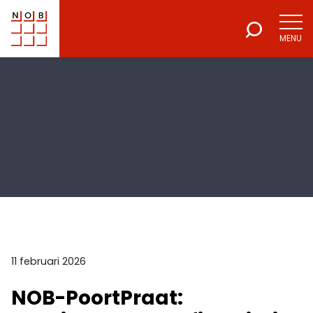
MENU
NOB
Voor een excellente beroepsuitoefening
11 februari 2026
NOB-PoortPraat: