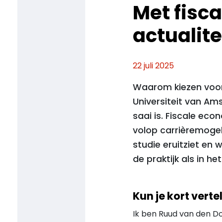
Met fisca
actualite
22 juli 2025
Waarom kiezen voor
Universiteit van Am
saai is. Fiscale ec
volop carrièremogeli
studie eruitziet en
de praktijk als in he
Kun je kort verte
Ik ben Ruud van den Do