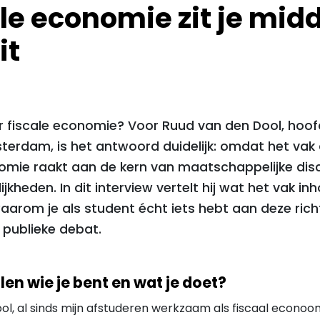
le economie zit je mid
it
 fiscale economie? Voor Ruud van den Dool, hoo
sterdam, is het antwoord duidelijk: omdat het vak
onomie raakt aan de kern van maatschappelijke dis
jkheden. In dit interview vertelt hij wat het vak in
 waarom je als student écht iets hebt aan deze ric
t publieke debat.
llen wie je bent en wat je doet?
ol, al sinds mijn afstuderen werkzaam als fiscaal econo