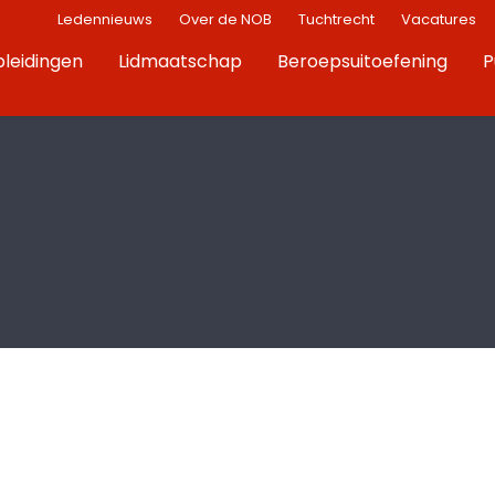
Ledennieuws
Over de NOB
Tuchtrecht
Vacatures
leidingen
Lidmaatschap
Beroepsuitoefening
P