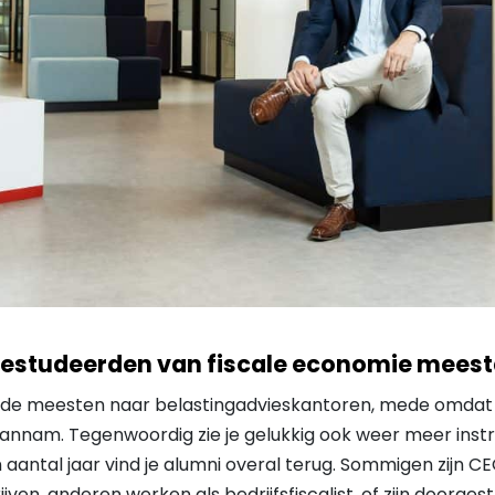
studeerden van fiscale economie meesta
n de meesten naar belastingadvieskantoren, mede omdat 
nnam. Tegenwoordig zie je gelukkig ook weer meer instr
n aantal jaar vind je alumni overal terug. Sommigen zijn 
ven, anderen werken als bedrijfsfiscalist, of zijn doorge