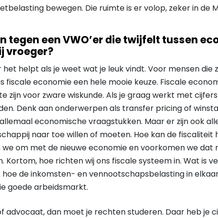
tbelasting bewegen. Die ruimte is er volop, zeker in de M
n tegen een VWO’er die twijfelt tussen e
ij vroeger?
r het helpt als je weet wat je leuk vindt. Voor mensen die
is fiscale economie een hele mooie keuze. Fiscale econom
 te zijn voor zware wiskunde. Als je graag werkt met cijfer
en. Denk aan onderwerpen als transfer pricing of winsta
jn allemaal economische vraagstukken. Maar er zijn ook all
appij naar toe willen of moeten. Hoe kan de fiscaliteit
 we om met de nieuwe economie en voorkomen we dat m
 Kortom, hoe richten wij ons fiscale systeem in. Wat is ver
ok hoe de inkomsten- en vennootschapsbelasting in elkaar 
ie goede arbeidsmarkt.
of advocaat, dan moet je rechten studeren. Daar heb je ci