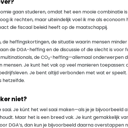
over?
onomie gaan studeren, omdat het een mooie combinatie is
og ik rechten, maar uiteindelijk voel ik me als econoom 
pact die fiscaal beleid heeft op de maatschappij.
 de heffingskortingen, de situatie waarin mensen minder
an de DGA-heffing en de discussie of die slecht is voor f
 multinationals, de CO₂-heffing—allemaal onderwerpen di
 mensen. Je kunt het vak op veel manieren toepassen: als
 bedrijfsleven. Je bent altijd verbonden met wat er speelt. 
 hetzelfde.
eker niet?
e saai. Je kúnt het wel saai maken—als je je bijvoorbeeld 
oudt. Maar het is een breed vak. Je kunt gemakkelijk van
voor DGA’s, dan kun je bijvoorbeeld daarna overstappen n