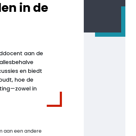
den in de
fddocent aan de
 allesbehalve
cussies en biedt
houdt, hoe de
hting—zowel in
om aan een andere