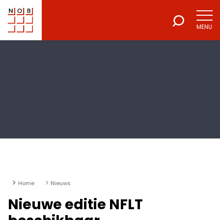
MENU
NOB
Voor een excellente beroepsuitoefening
Home
Nieuws
Nieuwe editie NFLT