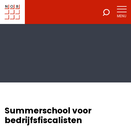
MENU
NOB
Voor een excellente beroepsuitoefening
Summerschool voor
bedrijfsfiscalisten