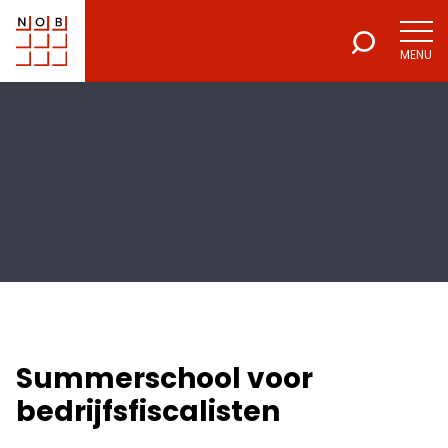
MENU
NOB
Voor een excellente beroepsuitoefening
Summerschool voor
bedrijfsfiscalisten