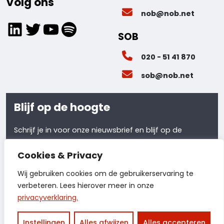
Volg ons
nob@nob.net
LinkedIn
Twitter
YouTube
Spotify
SOB
020 - 51 41 870
sob@nob.net
Blijf op de hoogte
Schrijf je in voor onze nieuwsbrief en blijf op de
hoogte van al ons laatste nieuws.
Cookies & Privacy
Meld je aan
Wij gebruiken cookies om de gebruikerservaring te
verbeteren. Lees hierover meer in onze
privacyverklaring.
© 2026 - NOB
Privacyverklaring
Instellingen
Alles afwijzen
Alles accepteren