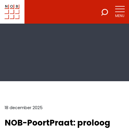
MENU
NOB
Voor een excellente beroepsuitoefening
18 december 2025
NOB-PoortPraat: proloog