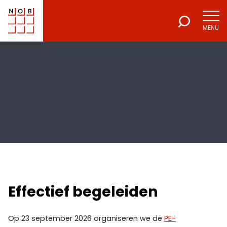
MENU
NOB
Voor een excellente beroepsuitoefening
Effectief begeleiden
Op 23 september 2026 organiseren we de
PE-