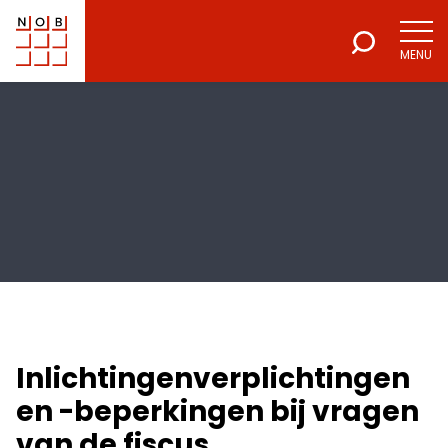
MENU
NOB
Voor een excellente beroepsuitoefening
Inlichtingenverplichtingen
en -beperkingen bij vragen
van de fiscus