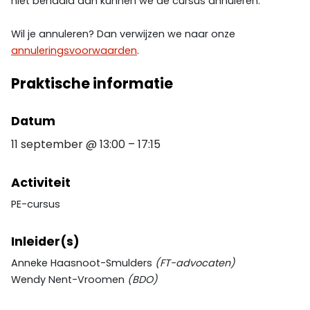
niet behaald dan kunnen we de cursus annuleren.
Wil je annuleren? Dan verwijzen we naar onze
annuleringsvoorwaarden
.
Praktische informatie
Datum
11 september
@
13:00
–
17:15
Activiteit
PE-cursus
Inleider(s)
Anneke Haasnoot-Smulders
(FT-advocaten)
Wendy Nent-Vroomen
(BDO)