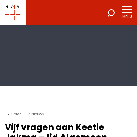
MENU
NOB
Voor een excellente beroepsuitoefening
Home
Nieuws
Vijf vragen aan Keetie